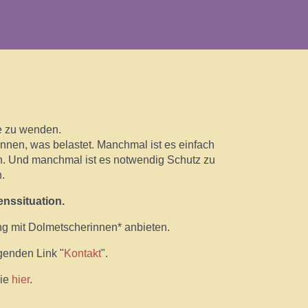
le zu wenden.
önnen, was belastet. Manchmal ist es einfach
n. Und manchmal ist es notwendig Schutz zu
n.
enssituation.
g mit Dolmetscherinnen* anbieten.
lgenden Link "
Kontakt
".
Sie
hier
.